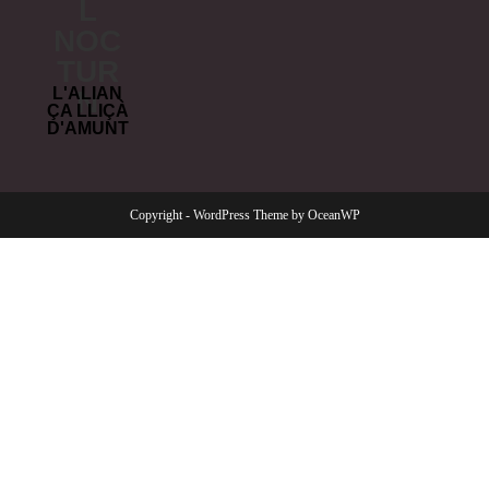
L
NOC
TUR
L'ALIAN
N
ÇA LLIÇÀ
D'AMUNT
Copyright - WordPress Theme by OceanWP