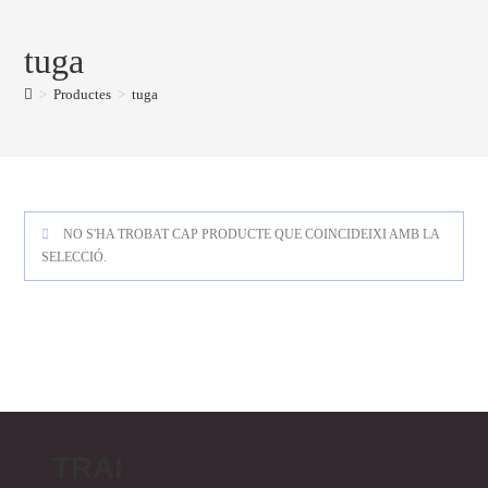
tuga
>
Productes
>
tuga
NO S'HA TROBAT CAP PRODUCTE QUE COINCIDEIXI AMB LA
SELECCIÓ.
TRAI