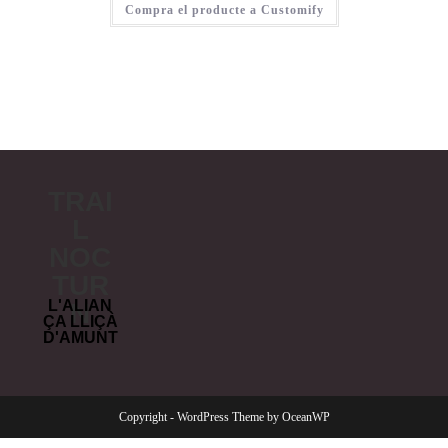
Compra el producte a Customify
TRAI
L
NOC
TUR
L'ALIAN
N
ÇA LLIÇÀ
D'AMUNT
Copyright - WordPress Theme by OceanWP